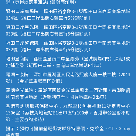
鋪（東鐵線落馬洲站出關對面即到）
福田口岸廣場院：福田區裕亨路3-1號福田口岸商業廣場地鋪
034號（福田口岸出關右轉直行5分鐘即到）
福田口岸星光院：福田區裕亨路3-1號福田口岸商業廣場地鋪
033號（福田口岸出關右轉直行5分鐘即到）
福田口岸啟德院：福田區裕亨路3-1號福田口岸商業廣場地鋪
032號（福田口岸出關右轉直行5分鐘即到）
福田皇崗院：福田區皇崗口岸皇禦苑（皇城廣場C門）深港1號
地鋪全層（近福田口岸、皇崗口岸地鐵站E出口）
羅湖三康院：深圳市羅湖區人民南路熙龍大廈一樓二樓（2043
號）（金光華廣場西門對面）
羅湖金光華院：羅湖區國貿金光華廣場東二門對面，南湖路凱
利商業廣場地鋪（近羅湖口岸、國貿地鐵站B出口）
香港咨詢與服務保障中心：九龍荔枝角長裕街11號定豐中心
1306室（荔枝角地鐵站B1出口直行100米，香港辦公室暫不應
診，主要咨詢接待）
提示：預約可提前登記街坊睇牙特惠價，免診金、CT、X-ray
檢查費