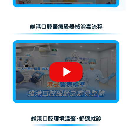
維港口腔醫療級器械消毒流程
維港口腔環境溫馨·舒適就診