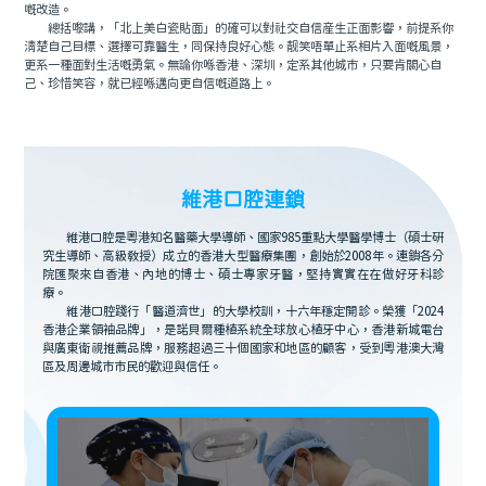
嘅改造。
總括嚟講，「北上美白瓷貼面」的確可以對社交自信産生正面影響，前提系你
清楚自己目標、選擇可靠醫生，同保持良好心態。靓笑唔單止系相片入面嘅風景，
更系一種面對生活嘅勇氣。無論你喺香港、深圳，定系其他城市，只要肯關心自
己、珍惜笑容，就已經喺邁向更自信嘅道路上。
維港口腔連鎖
維港口腔是粵港知名醫藥大學導師、國家985重點大學醫學博士（碩士研
究生導師、高級教授）成立的香港大型醫療集團，創始於2008年。連鎖各分
院匯聚來自香港、內地的博士、碩士專家牙醫，堅持實實在在做好牙科診
療。
維港口腔踐行「醫道濟世」的大學校訓，十六年穩定開診。榮獲「2024
香港企業領袖品牌」，是諾貝爾種植系統全球放心植牙中心，香港新城電台
與廣東衛視推薦品牌，服務超過三十個國家和地區的顧客，受到粵港澳大灣
區及周邊城市市民的歡迎與信任。