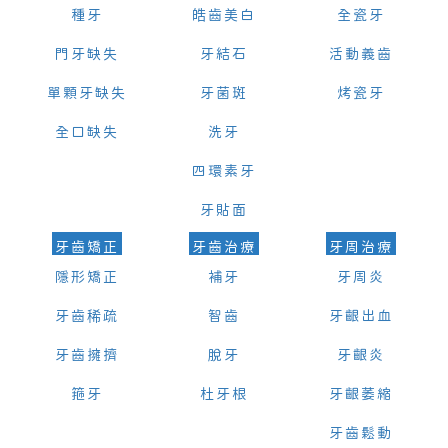
種牙
皓齒美白
全瓷牙
門牙缺失
牙結石
活動義齒
單顆牙缺失
牙菌斑
烤瓷牙
全口缺失
洗牙
四環素牙
牙貼面
牙齒矯正
牙齒治療
牙周治療
隱形矯正
補牙
牙周炎
牙齒稀疏
智齒
牙齦出血
牙齒擁擠
脫牙
牙齦炎
箍牙
杜牙根
牙齦萎縮
牙齒鬆動