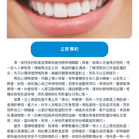
立即預約
潔、保持良好飲食習慣都系維持靓笑嘅關鍵。再者，每個人牙齒情況唔同，唔
一定人人都啱做。建議喺決定之前，真誠同醫生溝通，了解清楚自己牙齒底層狀
況，先可以獲得理想嘅效果。美麗同健康唔應當對立，而系可以互相提升。
再從心理角度睇，外觀上嘅小改變，有時會觸發生命入面大轉變。以前見工、
開會、拍拖，總系擔心自己笑得唔夠靓；而家牙齒整齊潔白，笑得自然，整個氣場
都唔一樣。你會發現，人際互動順暢咗，講話都膽大啲，連自拍都唔再怕近鏡。呢
種自信唔系虛有嘅，而系潛移默化咁影響住日常心態。
其實，北上做瓷貼面不單止系「美白」咁簡單，而系一次生活態度上嘅投資。
香港節奏快，壓力大，好多人忽略自己形象管理。做貼面唔一定系追求完美，而系
想畀自己一個機會，以更好嘅狀態面對世界。無論系見同事、客戶定朋友，笑容都
系溝通嘅第一步。如果你因爲笑容問題而退縮，呢種自卑會默默影響你嘅社交表
現；相反，當你敢笑、肯笑，人哋自然會感受到你嘅真誠同親切。
當然，選擇喺邊度做、點樣做，都要衡量自己需要。唔少人北上做完瓷貼面，
都會分享護理心得，例如要注意飲食習慣、定期複診，同醫生保持溝通。呢啲細節
都系維持自信笑容不可或缺嘅部分。畢竟，自信系長期累積出來，唔系靠一時一刻