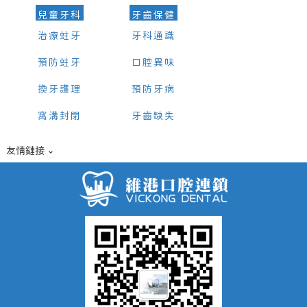
兒童牙科
牙齒保健
治療蛀牙
牙科通識
預防蛀牙
口腔異味
換牙護理
預防牙病
窩溝封閉
牙齒缺失
友情鏈接