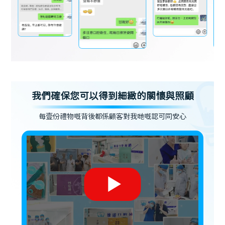
我們確保您可以得到細緻的關懷與照顧
每壹份禮物嘅背後都係顧客對我哋嘅認可同安心