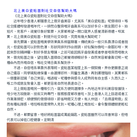
北上美白瓷貼面對社交自信幫助大嗎
《北上美白瓷貼面對社交自信幫助大嗎》
近年唔少香港人都鍾意北上做牙齒美容，尤其系「美白瓷貼面」呢個項目。喺
社交媒體咁發達嘅年代，一排閃白整齊嘅牙齒真系可以加好多分。朋友圈打卡、拍
短片、見客戶，視覺印象好緊要，大家都希望一開口就畀人感覺清新得體。咁其
實，北上做美白瓷貼面，對提升社交自信，究竟有幾大幫助呢？
首先要講，瓷貼面嘅美學效果真系相當顯著。傳統美白一般只系靠漂白或者抛
光，但瓷貼面可以針對色澤、形狀同排列作出微調，好似幫你換咗一身靓衫咁，笑
起來即刻精神曬。對好多朋友嚟講，之前可能因爲牙齒發黃或者參差唔齊而唔敢大
笑，做完貼面之後，望住鏡入面個自己都覺得順眼好多，自然笑容都會真切啲。呢
種由內而外嘅自信，喺社交場合真系幫到手。
不過，自信唔系單靠外表堆砌。瓷貼面某程度上系一個契機，畀你更願意正視
自己儀容，同學識點樣保養。由選擇診所、同醫生溝通、再到護理階段，其實都系
一個重新認識「自己笑容」嘅過程。呢種參與感令人成熟同有自主感，久而久之，
喺工作或朋友聚會入面，都更容易自然地表達自己。
北上做貼面嘅另一種吸引力，就系方便同選擇多。內地近年牙科美容發展快，
唔少地方設施新、技術又夠專門，服務態度都改善咗。加上香港人北上旅遊或者工
作漸漸頻密，順便預約做個項目，節省時間又方便。有人仲話，「去得遠啲做」反
而有種私隱感，唔怕喺街度俾熟人見到。呢種心理上嘅放松，會令整個體驗更輕松
自然。
不過，都要留意，唔好將貼面當成萬能鑰匙。瓷貼面雖然可以改善笑容，但唔
代表可以掉低口腔健康。定期清