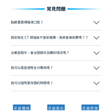
常見問題
點解要選擇維港口腔？
維港口腔踐行「醫道濟世」的大學校訓，各分院匯聚來自香港、內地的
博士碩士高資歷牙醫，十七年穩定開診。榮獲「2024香港企業領袖品
假如我在 CT 掃描後不接受報價，我將會被收費嗎？？
牌」、「2025香港企業領袖品牌」，是諾貝爾種植系統全球放心植牙中
心，香港新城電台與廣東衛視推薦品牌
不會！只要未開始實際服務之前，你不會被收取任何費用。
至今已服務超過三十個國家和地區的顧客，受到粵港澳大灣區及周邊城
市市民極高的口碑評價及信任推薦 珠海、深圳設有八大分院，香港亦設
治療過程中，會出現額外加價的情況嗎？
有咨詢及服務保障中心，有任何問題都可以隨時預約免費咨詢，讓人十
分放心
不會，治療前我們會詳細說明治療方案及對應的價錢，顧客同意並簽字
後，我們才會正式進行診療服務
我可以透過港幣支付費用嗎？
可以。維港口腔會按照當日匯率轉算收取費用，而匯率會及時告知客人
我可以隨時更改預約時間嗎？
可以，請盡早通過wechat或whatsapp聯絡我們，告知我們你原本預約
的時間及資料，並且重新預約的日期及時段
牙齒種植
牙齒美白
牙齒修復