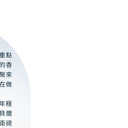
重點
的香
聚來
在做
年穩
貝爾
衛視