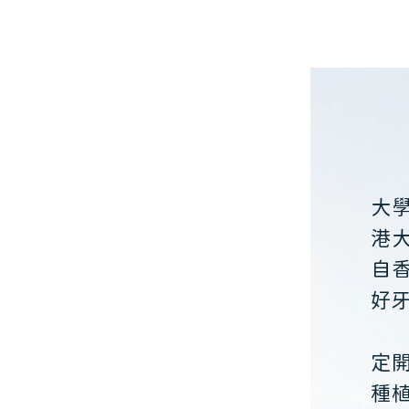
大
港
自
好
定
種