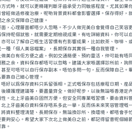
白方式時，就可以更精確判斷牙齒承受力同敏感程度。尤其如果
者曾經做過修複治療，呢啲背景資料都會影響選擇。保存得好，
間之余又保障自己健康。
，心理層面都唔少人忽略。不少人做完美白會覺得自己笑容更
再保持呢個狀態，就需要定期檢視成果。有咗詳細資料，你可以
，亦可以了解自己嘅生活習慣有冇影響成果，比如飲茶、咖啡、
成一種「個人美容檔案」，長期保存其實係一種自我管理。
美白有佢方便之處，例如交通簡便、預約靈活，仲可能有唔同
服務之余，資料保存都唔可以忽略。建議大家喺選擇診所前，詢
，甚至可唔可以自行保存副本。唔怕多問一句，反而保障自己。
系要靠自己細心管理。
好以爲保存資料只系留張相。正式嘅保存包括療程日期、産品
、後續護理建議等，要盡量齊全。做好呢步，以後無論喺香港定
續性。北上牙齒美白固然方便，但安全同專業嘅習慣，要由資料
上牙齒美白資料保存唔系多此一舉，反而係未來笑容管理嘅一
，將資料整理清楚、長期保存，無論換診所、換環境，都唔會手
更要夠安心。希望大家下次北上做美白之前，都記得留意呢個細
可靠。