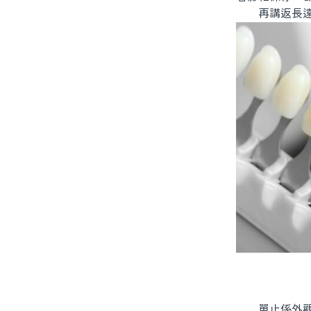
再講返長遠
單止係外觀問