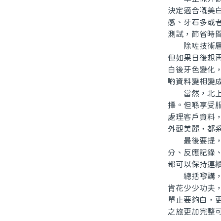
決定適合嘅美
感、牙石多或
測試，節省時
除咗技術層面
但如果日後想
白後牙色變化
啲資料變相變
當然，北上做
擇。但喺享受
處理客戶資料
外觀美麗，都
最後要提，唔
分、反應記錄
都可以保持連
總括嚟講，北
肯花少少功夫
單止要夠白，
之旅更加完整