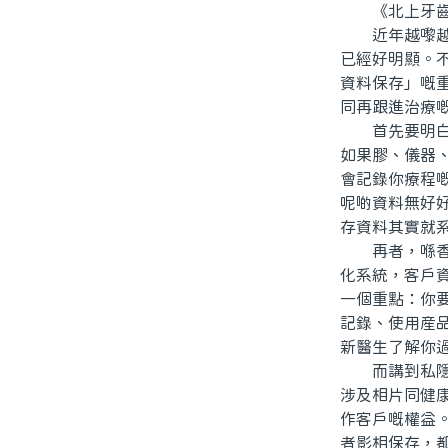
《北上牙齒
近年越嚟越多
已經好明顯。
資料保存」嘅
同再跟進治療
首先要明白，
如果膠、儀器
會記錄你療程
呢啲資料無好
存資料其實就
再者，喺香港
化系統，客戶
一個重點：你
記錄、使用産
新醫生了解你
而講到私隱，
涉及相片同健
作客戶嘅權益
者影相保存，