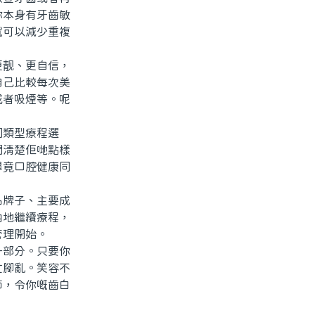
你本身有牙齒敏
就可以減少重複
靓、更自信，
自己比較每次美
或者吸煙等。呢
類型療程選
問清楚佢哋點樣
畢竟口腔健康同
牌子、主要成
內地繼續療程，
管理開始。
部分。只要你
忙腳亂。笑容不
節，令你嘅齒白