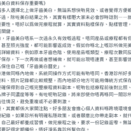
美白資料保存重要嗎》
人選擇北上做牙齒美白，無論系想快啲見效、或者覺得方便都
不過，除咗美白結果之外，其實有樣嘢大家未必會即時諗到——
重要性。唔好以爲做完療程就算，其實資料點樣保存、點樣管理
嘅關鍵。
牙齒美白唔系一次過永久有效嘅過程。唔同産品或療程都有佢
、甚至照光強度，都可能影響返成效。假如你喺北上嘅診所做完
嘅詳細資料，例如原本牙齒色階、使用産品嘅類型、療程次數同
好保存，下一次再做或者想補做，就可能出現唔連貫，甚至影響
系保住自己嘅「牙齒美白曆史」。
做同喺內地做，系統同操作方式可能有啲唔同。香港診所好多
資料、照片記錄都比較規整，而內地部分地方可能用傳統方式保
要確保得到自己嘅完整療程資料副本。呢啲包括療程前後對比照
品牌子同濃度等等。有咗呢啲記錄，將來即使你唔再喺同一間診
過往情況，避免重複或不必要刺激。
其實都係大家關注點。好多朋友會擔心個人資料喺跨境環境會
康紀錄。如果診所有明確私隱政策，或者願意比你帶走副本，就
。自己最好都養成習慣，做完療程之後，要求一份記錄返嚟。無
都要記得定期備份，唔好淨系靠診所幫你存。