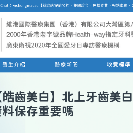
27 | WeChat： vickongmacau【就診請提前預約，免問診金，免檢查費，報銷
醫生介紹
醫療新聞
收費標準
【
皓齒美白
】
北上牙齒美白
資料保存重要嗎