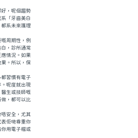
好，呢個趨勢
就系「牙齒美白
，都系未來護理
嘅周期性，例
美白，診所通常
反應情況。如果
效果。所以，保
都習慣有電子
存。呢度就出現
、醫生或技師嘅
所做，都可以比
唔安全，尤其
代表佢哋尊重你
論你用電子檔或