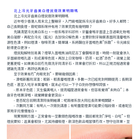
北上冷光牙齒美白煙民做效果明顯嗎
北上冷光牙齒美白煙民做效果明顯嗎
近年唔少香港人周末北上整嚇牙，入門級嘅就係冷光牙齒美白。好多人都問：
自己長期食煙，做呢個系咪仲有用？效果究竟有幾明顯？
先講清楚冷光美白系乜。一般系喺牙科診所，牙醫會喺牙面塗上含過氧化物嘅
美白凝膠，再配合冷光（藍光）去加快分解色素，主要針對牙釉質表面同淺層嘅外
源性色漬，例如煙漬、咖啡茶漬。簡單講，系將黐住牙面嘅色素“拆散”，令光線反
射得更白更淨。
煙民點解特別易黃？煙草入面嘅焦油同尼古丁會黐喺牙面，時間一耐就會滲入
牙面細微嘅孔道，形成黃啡色斑。再加上日常咖啡、奶茶、紅酒“添色”，視覺上就
更舊更暗。如果美白前冇先做洗牙同清牙石，效果會打折扣，所以正規流程通常會
建議先清潔，再評估再美白。
至于效果有冇“肉眼見到”，要睇幾個因素：
- 漬嘅新舊同深淺：較新、較表層嘅煙漬，多數一次已經見到明顯提亮；長期深
色底、甚至入咗牙本質層嘅，就未必可以一下子白到你想像咁誇張。
- 原本牙色底：天生偏黃嘅人，提亮幅度通常會有，但容易覺得“未夠白”；本
身牙色唔算深嘅，視覺轉變會更突出。
- 是否配合前期清潔同後期維護：呢兩樣系放大同拉長效果嘅關鍵。
- 次數同方案：有啲人一次做到滿意；有啲重度煙漬可能要分階段做，或者配合
家用牙托慢慢推白。
現實預期方面，正常會有一至數個色階嘅改善，鏡前都見到“淨咗、白咗”。但
煙民要知：返黃會較快，尤其持續吸煙、飲深色飲品嘅習慣冇改。想守住效果，至