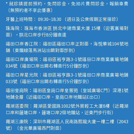
* 就診請提前預約，免問診金，免拍片費問診金，報銷車費
（無預約者不享此優惠）
牙醫上班時間： 09:30~18:30 （週日及公眾假期正常接診）
珠海院：珠海市香洲區 拱北中建商業大廈 15樓（迎賓廣場對
面），拱北口岸步行8分鐘直達
福田口岸香江院：福田區福田口岸正對面，海悅華城104號地
鋪（東鐵線落馬洲站出關對面即到）
福田口岸廣場院：福田區裕亨路3-1號福田口岸商業廣場地鋪
034號（福田口岸出關右轉直行5分鐘即到）
福田口岸星光院：福田區裕亨路3-1號福田口岸商業廣場地鋪
033號（福田口岸出關右轉直行5分鐘即到）
福田皇崗院：福田區皇崗口岸皇禦苑（皇城廣場C門）深港1號
地鋪全層（近福田口岸、皇崗口岸地鐵站E出口）
羅湖區委院：羅湖區愛國路1002號外貿輕工大廈8樓（近羅湖
口岸和蓮塘口岸，蓮塘口岸2個地鐵站，近東門步行街）
羅湖三康院：深圳市羅湖區人民南路熙龍大廈一樓二樓（2043
號）（金光華廣場西門對面）