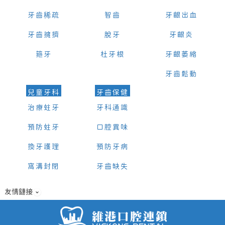
牙齒稀疏
智齒
牙齦出血
牙齒擁擠
脫牙
牙齦炎
箍牙
杜牙根
牙齦萎縮
牙齒鬆動
兒童牙科
牙齒保健
治療蛀牙
牙科通識
預防蛀牙
口腔異味
換牙護理
預防牙病
窩溝封閉
牙齒缺失
友情鏈接