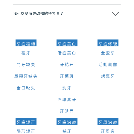
可以。維港口腔會按照當日匯率轉算收取費用，而匯率會及時告知客人
我可以隨時更改預約時間嗎？
可以，請盡早通過wechat或whatsapp聯絡我們，告知我們你原本預約
的時間及資料，並且重新預約的日期及時段
牙齒種植
牙齒美白
牙齒修復
種牙
皓齒美白
全瓷牙
門牙缺失
牙結石
活動義齒
單顆牙缺失
牙菌斑
烤瓷牙
全口缺失
洗牙
四環素牙
牙貼面
牙齒矯正
牙齒治療
牙周治療
隱形矯正
補牙
牙周炎