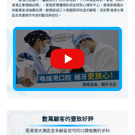
維港口腔踐行「醫道濟世」的大學校訓，十六年穩定開診。榮獲「2024
香港企業領袖品牌」，是諾貝爾種植系統全球放心植牙中心，香港新城電台
與廣東衛視推薦品牌，服務超過三十個國家和地區的顧客，受到粵港澳大灣
區及周邊城市市民的歡迎與信任。
數萬顧客的壹致好評
粵港澳大灣區至多顧客認可同口碑推薦的牙科