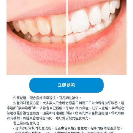
立即預約
少要減煙，配合良好清潔習慣，同周期性補做。
安全同舒適度方面，大多數人只會喺治療當日到兩三日內出現輕微牙敏感，遇
冷遇熱“紮嚇紮嚇”咁，多數會自己緩解。牙龈如果有炎症、蛀牙未處理、孕婦或者
做過複雜修複位置暴露，通常都唔建議即刻做，應該先畀牙醫檢查處理。做嘅時候
要有護龈、隔離同合適停留時間，唔好爲求快而過度照光。
北上做要留意啲乜：
- 認清診所資質同衛生流程，是否由合資格牙醫主理，程序同解釋是否清楚。