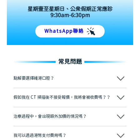
星期壹至星期日、公眾假期正常應診
9:30am-6:30pm
WhatsApp聯絡
常見問題
點解要選擇維港口腔？
維港口腔踐行「醫道濟世」的大學校訓，各分院匯聚來自香港、內地的
博士碩士高資歷牙醫，十七年穩定開診。榮獲「2024香港企業領袖品
假如我在 CT 掃描後不接受報價，我將會被收費嗎？？
牌」、「2025香港企業領袖品牌」，是諾貝爾種植系統全球放心植牙中
心，香港新城電台與廣東衛視推薦品牌
不會！只要未開始實際服務之前，你不會被收取任何費用。
至今已服務超過三十個國家和地區的顧客，受到粵港澳大灣區及周邊城
市市民極高的口碑評價及信任推薦 珠海、深圳設有八大分院，香港亦設
治療過程中，會出現額外加價的情況嗎？
有咨詢及服務保障中心，有任何問題都可以隨時預約免費咨詢，讓人十
分放心
不會，治療前我們會詳細說明治療方案及對應的價錢，顧客同意並簽字
後，我們才會正式進行診療服務
我可以透過港幣支付費用嗎？