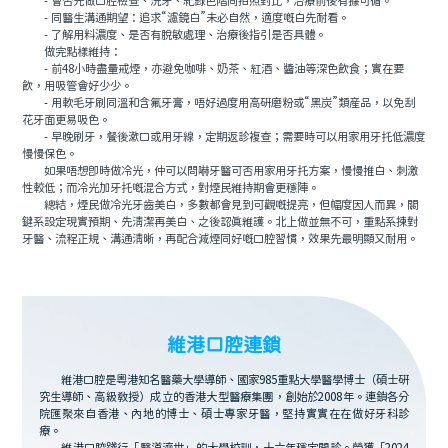
- 會否先做口腔檢查、洗牙、紀錄色階同拍照對比，治療前後有據可循。
- 同醫生溝通期望：追求“濾鏡白”未必自然，適度嘅白先耐看。
- 了解用料濃度、是否有脫敏處理、治療後指引是否具體。
做完點樣維持：
- 前48小時盡量戒煙，亦避免咖啡、奶茶、紅酒、醬油等深色飲食；實在要
飲，用吸管會好少少。
- 用軟毛牙刷同溫和含氟牙膏，唔好過度用高研磨粉或“黑炭”類産品，以免刮
花牙面更易吸色。
- 早晚刷牙，餐後漱口或用牙線，定期返診複查；需要時可以用家用牙托低濃度
慢慢保色。
如果唔想即時做冷光，仲可以問嚇牙醫可否用家用牙托方案，慢慢推白、刺激
性較低；而冷光加牙托嘅混合方式，對煙民維持期會更穩陣。
總結，煙民做冷光牙齒美白，多數都會見到可觀嘅提亮，但幅度因人而異，關
鍵系設定現實預期、先清潔再美白、之後認真維護。北上做並無不可，重點系揀對
牙醫、流程正規、溝通清晰，再配合減煙同好嘅口腔習慣，效果先最明顯又耐用。
維港口腔連鎖
維港口腔是粵港知名醫藥大學導師、國家985重點大學醫學博士（碩士研
究生導師、高級教授）成立的香港大型醫療集團，創始於2008年。連鎖各分
院匯聚來自香港、內地的博士、碩士專家牙醫，堅持實實在在做好牙科診
療。