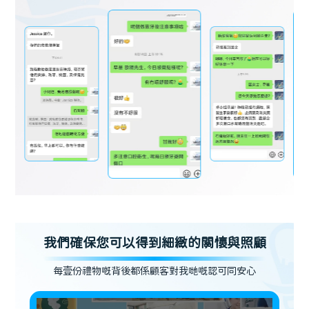
我們確保您可以得到細緻的關懷與照顧
每壹份禮物嘅背後都係顧客對我哋嘅認可同安心