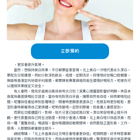
立即預約
，更加會提升氣場。
當然，想保持美白效果，平日都要留意習慣。北上美白一次唔代表永久潔白，
要配合日常護理，例如少飲深色飲品、戒煙、定期洗牙。同埋唔好忽略口腔健康，
無論喺香港定內地做牙科服務，都要揀有專業資格同衛生環境好嘅地方。呢樣先可
以確保效果穩定又安全。
有人會問，做完牙齒美白真係有咁大分別？其實心理層面影響好明顯。笑容本
身就係最直接嘅社交語言，當你有咗對亮白牙齒，講嘢自然有自信，拍照都唔怕近
鏡。呢種自信會延伸到各種場合—開會時更願意表達自己，見朋友時更加輕鬆，甚
至約會時都覺得自己更得體。呢啲改變唔一定即刻察覺，但身邊人會感受到。
而家社交媒體盛行，影相、短片分享已經成為日常。潔白笑容唔單止提升外
觀，更代表重視自己同生活態度。對唔少香港人嚟講，北上美白唔只係追求美，而
係一種「重整自信」嘅過程。當你喺鏡頭前敢開懷笑，自然散發正面形象，工作、
感情、人際關係都會跟住提升。
總結嚟講，「北上牙齒美白社交場合會唔會更自信」呢個問題，好多時答案都
係肯定嘅。因為自信唔係天生，而係由細微改善累積出嚟。整潔嘅牙齒令笑容更燦