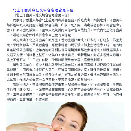
北上牙齒美白社交場合會唔會更自信
《北上牙齒美白社交場合會唔會更自信》
而家唔少香港人都會北上揾唔同嘅美容服務，除咗皮膚、頭髮之外，牙齒美白
都係近年嘅人氣話題。始終笑容係第一印象，見人開口講嘢或者影相，都會露出牙
齒。如果牙齒乾淨潔白，整個人嘅氣質同自信都會自然提升。咁究竟北上做牙齒美
白，喺社交場合係咪真係會令自己更有自信呢？
首先要講下北上牙齒美白嘅原因。香港生活節奏快，好多打工仔朋友工作壓力
大，平時飲咖啡、茶或者食煙，唔覺意就會出現牙漬。加上生活忙碌，唔一定有時
間定期做牙齒護理。近年內地嘅牙科技術同環境質素都進步得好快，服務選擇多，
交通又方便，所以北上整牙、做美白，慢慢變成一個新趨勢。對好多香港人嚟講，
北上不但可以「一日遊」休閒，仲可以順便改善笑容，感覺幾劃算。
講到牙齒美白，唔少人關心效果夠唔夠自然。其實而家嘅技術已經唔係以前咁
單純漂白，而係會根據每個人牙色、牙質同面形設計方案，確保最後唔會白得假，
笑起上嚟自然同樣有光采。好多做完美白嘅朋友都會分享，覺得自己講嘢自信咗，
尤其喺工作場合或者第一次見客時，更容易搶眼，印象加分。
喺社交場合，牙齒嘅整潔真係好重要。試想像去開會、拍拖或者聚餐，笑容就
係你嘅「社交名片」。如果牙齒黃黃舊舊，心入面可能會有啲唔自在，笑都會揀角
度。當牙齒變得潔白，自己會唔覺意經常笑多啲，同人相處都自然。呢種由內而外
嘅自信，其實唔單止影響外觀