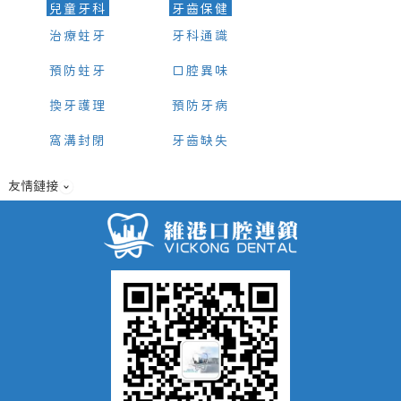
兒童牙科
牙齒保健
治療蛀牙
牙科通識
預防蛀牙
口腔異味
換牙護理
預防牙病
窩溝封閉
牙齒缺失
友情鏈接