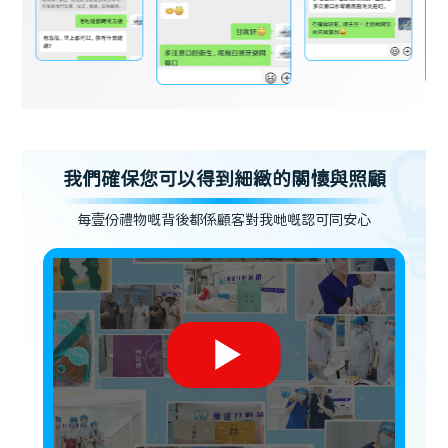
我們確保您可以得到細緻的關懷與照顧
每壹份禮物嘅背後都係顧客對我哋嘅認可同安心