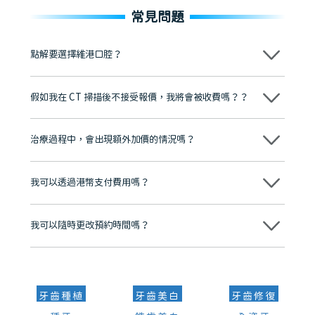
常見問題
點解要選擇維港口腔？
維港口腔踐行「醫道濟世」的大學校訓，各分院匯聚來自香港、內地的
博士碩士高資歷牙醫，十七年穩定開診。榮獲「2024香港企業領袖品
假如我在 CT 掃描後不接受報價，我將會被收費嗎？？
牌」、「2025香港企業領袖品牌」，是諾貝爾種植系統全球放心植牙中
心，香港新城電台與廣東衛視推薦品牌
不會！只要未開始實際服務之前，你不會被收取任何費用。
至今已服務超過三十個國家和地區的顧客，受到粵港澳大灣區及周邊城
市市民極高的口碑評價及信任推薦 珠海、深圳設有八大分院，香港亦設
治療過程中，會出現額外加價的情況嗎？
有咨詢及服務保障中心，有任何問題都可以隨時預約免費咨詢，讓人十
分放心
不會，治療前我們會詳細說明治療方案及對應的價錢，顧客同意並簽字
後，我們才會正式進行診療服務
我可以透過港幣支付費用嗎？
可以。維港口腔會按照當日匯率轉算收取費用，而匯率會及時告知客人
我可以隨時更改預約時間嗎？
可以，請盡早通過wechat或whatsapp聯絡我們，告知我們你原本預約
的時間及資料，並且重新預約的日期及時段
牙齒種植
牙齒美白
牙齒修復