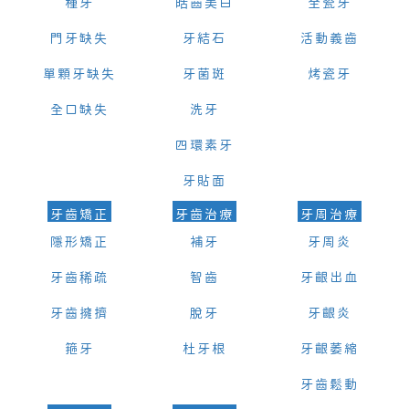
種牙
皓齒美白
全瓷牙
門牙缺失
牙結石
活動義齒
單顆牙缺失
牙菌斑
烤瓷牙
全口缺失
洗牙
四環素牙
牙貼面
牙齒矯正
牙齒治療
牙周治療
隱形矯正
補牙
牙周炎
牙齒稀疏
智齒
牙齦出血
牙齒擁擠
脫牙
牙齦炎
箍牙
杜牙根
牙齦萎縮
牙齒鬆動