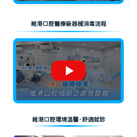
維港口腔醫療級器械消毒流程
維港口腔環境溫馨·舒適就診