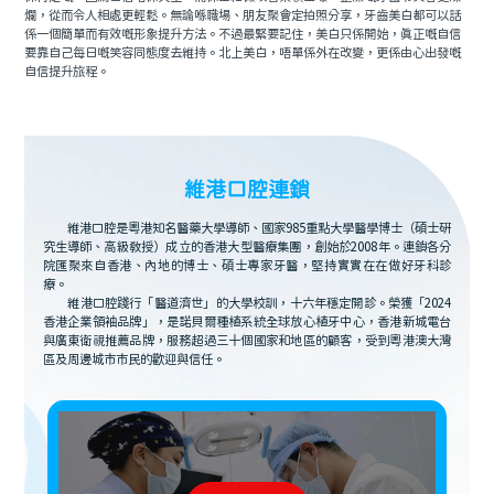
爛，從而令人相處更輕鬆。無論喺職場、朋友聚會定拍照分享，牙齒美白都可以話
係一個簡單而有效嘅形象提升方法。不過最緊要記住，美白只係開始，真正嘅自信
要靠自己每日嘅笑容同態度去維持。北上美白，唔單係外在改變，更係由心出發嘅
自信提升旅程。
維港口腔連鎖
維港口腔是粵港知名醫藥大學導師、國家985重點大學醫學博士（碩士研
究生導師、高級教授）成立的香港大型醫療集團，創始於2008年。連鎖各分
院匯聚來自香港、內地的博士、碩士專家牙醫，堅持實實在在做好牙科診
療。
維港口腔踐行「醫道濟世」的大學校訓，十六年穩定開診。榮獲「2024
香港企業領袖品牌」，是諾貝爾種植系統全球放心植牙中心，香港新城電台
與廣東衛視推薦品牌，服務超過三十個國家和地區的顧客，受到粵港澳大灣
區及周邊城市市民的歡迎與信任。