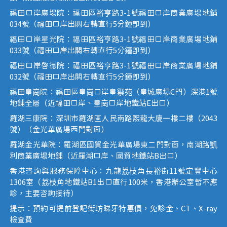
福田口岸廣場院：福田區裕亨路3-1號福田口岸商業廣場地鋪
034號（福田口岸出關右轉直行5分鐘即到）
福田口岸星光院：福田區裕亨路3-1號福田口岸商業廣場地鋪
033號（福田口岸出關右轉直行5分鐘即到）
福田口岸啟德院：福田區裕亨路3-1號福田口岸商業廣場地鋪
032號（福田口岸出關右轉直行5分鐘即到）
福田皇崗院：福田區皇崗口岸皇禦苑（皇城廣場C門）深港1號
地鋪全層（近福田口岸、皇崗口岸地鐵站E出口）
羅湖三康院：深圳市羅湖區人民南路熙龍大廈一樓二樓（2043
號）（金光華廣場西門對面）
羅湖金光華院：羅湖區國貿金光華廣場東二門對面，南湖路凱
利商業廣場地鋪（近羅湖口岸、國貿地鐵站B出口）
香港咨詢與服務保障中心：九龍荔枝角長裕街11號定豐中心
1306室（荔枝角地鐵站B1出口直行100米，香港辦公室暫不應
診，主要咨詢接待）
提示：預約可提前登記街坊睇牙特惠價，免診金、CT、X-ray
檢查費