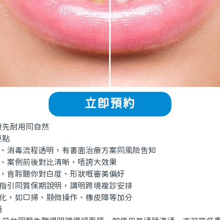
立即預約
先耐用同自然
點
、消毒流程透明，有書面治療方案同風險告知
、案例前後對比清晰，唔誇大效果
，肯聆聽你對白度、形狀嘅審美偏好
指引同質保期說明，講明跨境複診安排
化，如口掃、顯微操作、橡皮障等加分
通