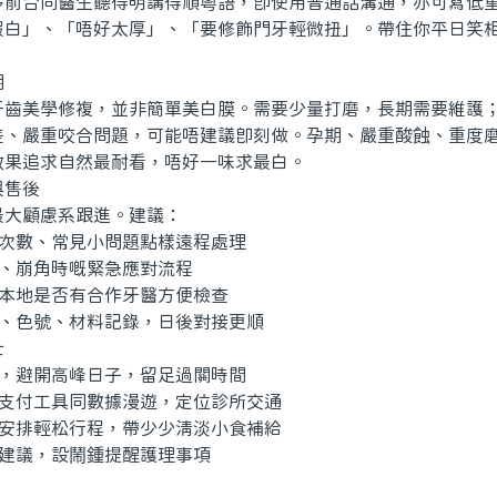
台同醫生聽得明講得順粵語，即使用普通話溝通，亦可寫低重
假白」、「唔好太厚」、「要修飾門牙輕微扭」。帶住你平日笑
期
美學修複，並非簡單美白膜。需要少量打磨，長期需要維護；
差、嚴重咬合問題，可能唔建議即刻做。孕期、嚴重酸蝕、重度
效果追求自然最耐看，唔好一味求最白。
售後
大顧慮系跟進。建議：
次數、常見小問題點樣遠程處理
、崩角時嘅緊急應對流程
本地是否有合作牙醫方便檢查
、色號、材料記錄，日後對接更順
士
，避開高峰日子，留足過關時間
支付工具同數據漫遊，定位診所交通
安排輕松行程，帶少少清淡小食補給
建議，設鬧鍾提醒護理事項