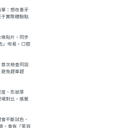
單：想改善牙
至于實際體驗點
做貼片，同步
去」咁易，口腔
首次檢查同設
，避免趕車趕
度、形狀厚
現場對比，感覺
會不斷試色、
鏡，會有「笑容