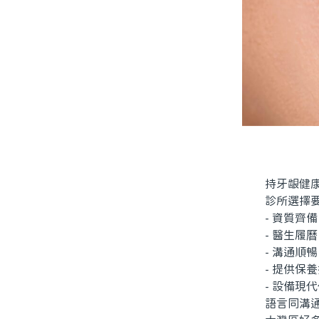
持牙龈健康
診所選擇要
- 資質齊備
- 醫生履曆
- 溝通順暢
- 提供保養
- 設備現代
語言同溝