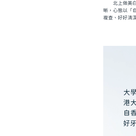
北上做美白牙
晰，心態以「
複查、好好清
大
港
自
好