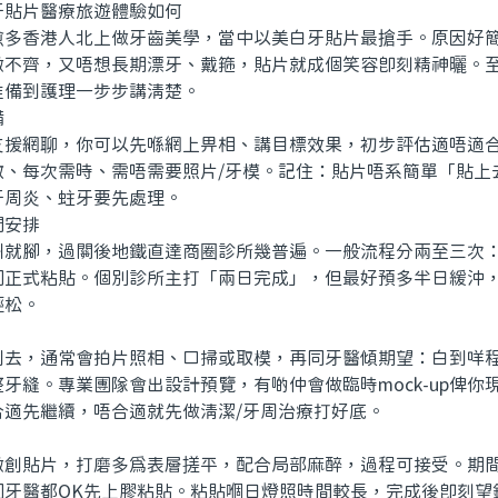
貼片醫療旅遊體驗如何
香港人北上做牙齒美學，當中以美白牙貼片最搶手。原因好簡
微不齊，又唔想長期漂牙、戴箍，貼片就成個笑容即刻精神曬。
准備到護理一步步講清楚。
備
網聊，你可以先喺網上畀相、講目標效果，初步評估適唔適合
數、每次需時、需唔需要照片/牙模。記住：貼片唔系簡單「貼上
牙周炎、蛀牙要先處理。
安排
腳，過關後地鐵直達商圈診所幾普遍。一般流程分兩至三次：
同正式粘貼。個別診所主打「兩日完成」，但最好預多半日緩沖
輕松。
，通常會拍片照相、口掃或取模，再同牙醫傾期望：白到咩程
牙縫。專業團隊會出設計預覽，有啲仲會做臨時mock-up俾你
合適先繼續，唔合適就先做清潔/牙周治療打好底。
貼片，打磨多爲表層搓平，配合局部麻醉，過程可接受。期間
同牙醫都OK先上膠粘貼。粘貼嗰日燈照時間較長，完成後即刻望