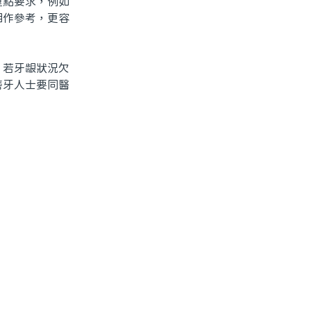
點要求，例如
相作參考，更容
若牙龈狀況欠
磨牙人士要同醫