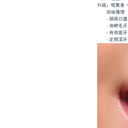
升級」嘅驚喜
術後護理
- 頭兩日盡
- 用軟毛牙
- 有夜磨牙
- 定期潔牙