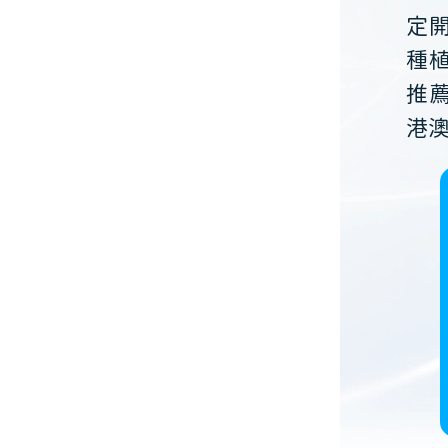
定
種
推
港