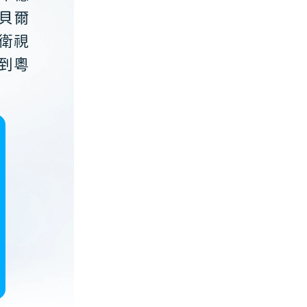
貝爾
衛視
到粵