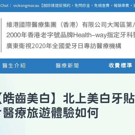
27 | WeChat： vickongmacau【就診請提前預約，免問診金，免檢查費，報銷
醫生介紹
醫療新聞
收費標準
【
皓齒美白
】
北上美白牙貼
片醫療旅遊體驗如何