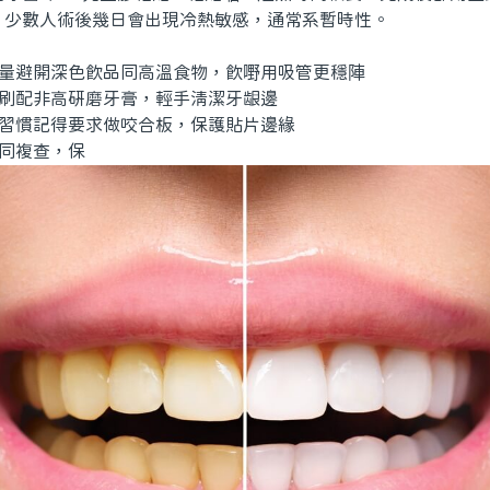
。少數人術後幾日會出現冷熱敏感，通常系暫時性。
量避開深色飲品同高溫食物，飲嘢用吸管更穩陣
刷配非高研磨牙膏，輕手清潔牙龈邊
習慣記得要求做咬合板，保護貼片邊緣
同複查，保