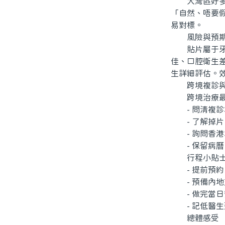
大灣區好多前
「自然、唔要
易對標。
風險與預
貼片屬于牙齒
佳、口腔衛生
生詳細評估。
跨境複診與
跨境治療最
- 問清複診
- 了解掉片
- 詢問香港
- 保留病曆
行程小貼
- 提前預約
- 預備內地
- 做完當日
- 記低醫生
總體感受