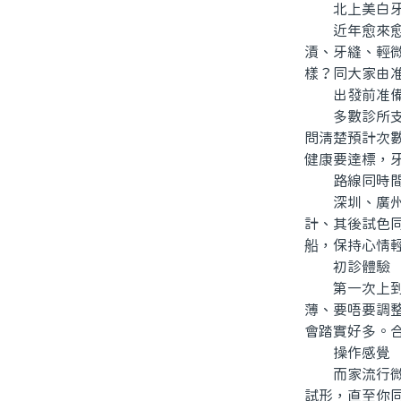
北上美白牙
近年愈來愈多
漬、牙縫、輕
樣？同大家由
出發前准
多數診所支援
問清楚預計次
健康要達標，
路線同時間
深圳、廣州就
計、其後試色
船，保持心情
初診體驗
第一次上到去
薄、要唔要調整
會踏實好多。
操作感覺
而家流行微創
試形，直至你