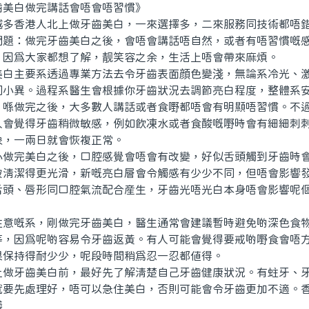
白做完講話會唔會唔習慣》
香港人北上做牙齒美白，一來選擇多，二來服務同技術都唔錯
問題：做完牙齒美白之後，會唔會講話唔自然，或者有唔習慣嘅
，因爲大家都想了解，靓笑容之余，生活上唔會帶來麻煩。
主要系透過專業方法去令牙齒表面顔色變淺，無論系冷光、激
同小異。過程系醫生會根據你牙齒狀況去調節亮白程度，整體系
，喺做完之後，大多數人講話或者食嘢都唔會有明顯唔習慣。不
人會覺得牙齒稍微敏感，例如飲凍水或者食酸嘅嘢時會有細細刺
象，一兩日就會恢複正常。
完美白之後，口腔感覺會唔會有改變，好似舌頭觸到牙齒時會
被清潔得更光滑，新嘅亮白層會令觸感有少少不同，但唔會影響
舌頭、唇形同口腔氣流配合産生，牙齒光唔光白本身唔會影響呢
嘅系，剛做完牙齒美白，醫生通常會建議暫時避免啲深色食物
等，因爲呢啲容易令牙齒返黃。有人可能會覺得要戒啲嘢食會唔
果保持得耐少少，呢段時間稍爲忍一忍都值得。
牙齒美白前，最好先了解清楚自己牙齒健康狀況。有蛀牙、牙
就要先處理好，唔可以急住美白，否則可能會令牙齒更加不適。
議