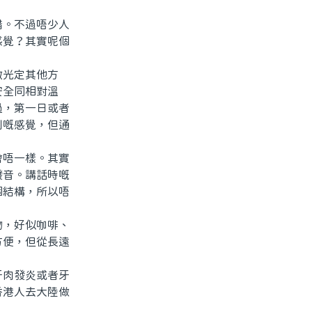
。不過唔少人
感覺？其實呢個
光定其他方
安全同相對溫
過，第一日或者
刺嘅感覺，但通
唔一樣。其實
發音。講話時嘅
個結構，所以唔
，好似咖啡、
方便，但從長遠
肉發炎或者牙
香港人去大陸做