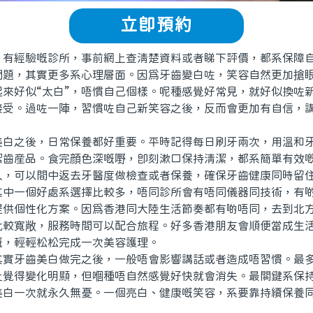
立即預約
經驗嘅診所，事前網上查清楚資料或者睇下評價，都系保障自
，其實更多系心理層面。因爲牙齒變白咗，笑容自然更加搶眼
起來好似“太白”，唔慣自己個樣。呢種感覺好常見，就好似換咗
接受。過咗一陣，習慣咗自己新笑容之後，反而會更加有自信，
之後，日常保養都好重要。平時記得每日刷牙兩次，用溫和牙
潔齒産品。食完顔色深嘅嘢，即刻漱口保持清潔，都系簡單有效
久，可以間中返去牙醫度做檢查或者保養，確保牙齒健康同時留
一個好處系選擇比較多，唔同診所會有唔同儀器同技術，有啲
提供個性化方案。因爲香港同大陸生活節奏都有啲唔同，去到北
比較寬敞，服務時間可以配合旅程。好多香港朋友會順便當成生
嘅，輕輕松松完成一次美容護理。
牙齒美白做完之後，一般唔會影響講話或者造成唔習慣。最多
上覺得變化明顯，但嗰種唔自然感覺好快就會消失。最關鍵系保
美白一次就永久無憂。一個亮白、健康嘅笑容，系要靠持續保養