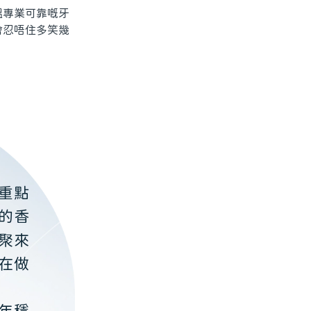
專業可靠嘅牙
會忍唔住多笑幾
重點
的香
聚來
在做