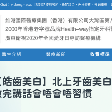
27 | WeChat： vickongmacau【就診請提前預約，免問診金，免檢查費，報銷
醫生介紹
醫療新聞
收費標準
【
皓齒美白
】
北上牙齒美白
做完講話會唔會唔習慣