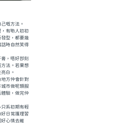
己嘅方法。
，有啲人初初
新發型，都要幾
講話時自然笑得
膏，唔好即刻
嘅方法。若果想
住亮白。
地方仲會針對
方城市做呢類服
活體驗，做完仲
只系初期有輕
持好日常護理習
同好心情去維