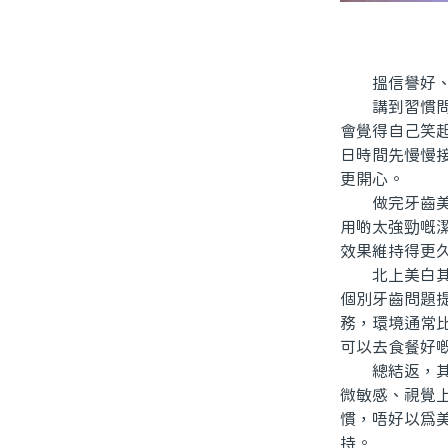
搵信譽好、有
講到習慣問題
會覺得自己笑
日時間先慢慢
更開心。
做完牙齒美白
用啲太強勁嘅
效果維持得更
北上美白其中
個別牙齒問題
務，環境通常
可以去食餐好
總結返，其實
微敏感、視覺
慣，唔好以爲
持。