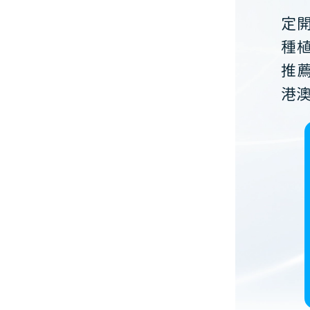
定
種
推
港