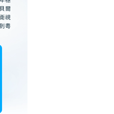
年穩
貝爾
衛視
到粵