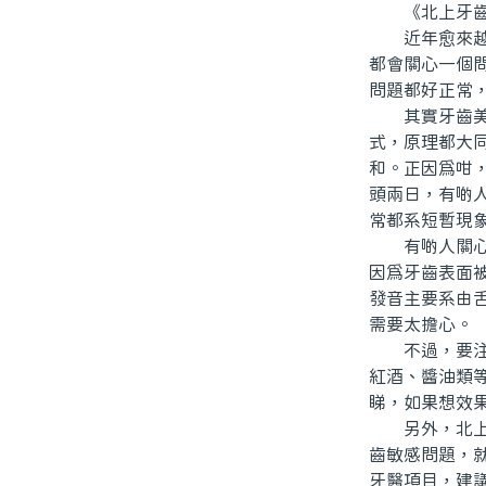
《北上牙齒美
近年愈來越多
都會關心一個
問題都好正常
其實牙齒美白
式，原理都大
和。正因爲咁
頭兩日，有啲
常都系短暫現
有啲人關心做
因爲牙齒表面
發音主要系由
需要太擔心。
不過，要注意
紅酒、醬油類
睇，如果想效
另外，北上做
齒敏感問題，
牙醫項目，建