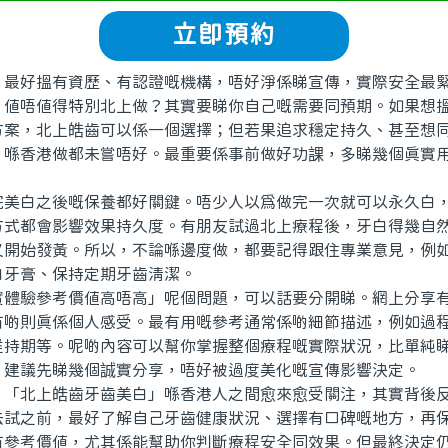
立即預約
好搵有資歷、有認證嘅機構，唔好淨係睇宣傳，實際安全最
唔值得特別北上做？其實要睇你自己嘅需要同預期。如果想搵
方案，北上皓齒可以係一個選擇；但若果追求穩定持久、甚至想
，喺香港做都未嘗唔好。最重要係事前做好功課，多睇幾個真實
。
白之後嘅保養都好關鍵。唔少人以為做完一次就可以永久白，
方式都會影響效果持久度。有朋友試過北上療程後，牙白得幾自
又開始發黃。所以，不論喺邊度做，都要記得跟住專業意見，例
白牙膏、保持定期牙齒清潔。
驗參考價值高唔高」呢個問題，可以話要分開睇。網上分享有
有啲則真係個人感受。最有用嘅參考通常係啲細節描述，例如過
維持期等。呢啲內容可以幫你掌握整個療程嘅實際狀況，比單純
，建議先睇幾個誠實分享，唔好被過度美化嘅宣傳影響決定。
北上皓齒牙齒美白」喺香港人之間愈來愈受關注，其實背後反
去試之前，最好了解自己牙齒健康狀況、選擇有口碑嘅地方，再
有參考價值，尤其係能幫助你判斷療程安全同效果。但最終決定