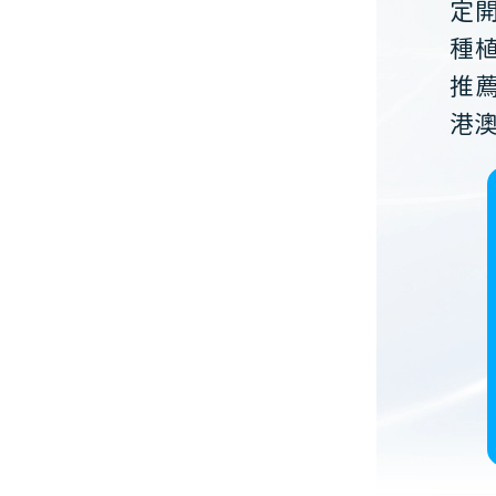
定
種
推
港