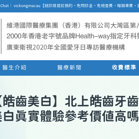
27 | WeChat： vickongmacau【就診請提前預約，免問診金，免檢查費，報銷
醫生介紹
醫療新聞
收費標準
【
皓齒美白
】
北上皓齒牙齒
美白真實體驗參考價值高嗎