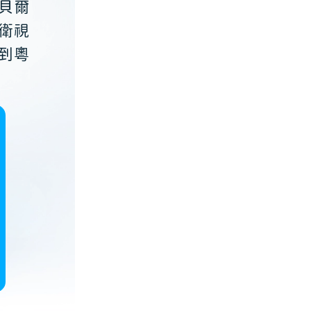
貝爾
衛視
到粵