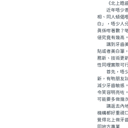
《北上皓齒牙
近年唔少香港
相、同人傾偈
白」，唔少人
真係咁著數？
值究竟有幾高
講到牙齒美白
貼或者美白筆
務新、技術更
性同埋實際可
首先，唔少北
新，有啲朋友
減少牙齒敏感
令笑容明亮咗
可能要多做幾
講返去內地做
機構都好重視
覺得北上做牙
同地方專業