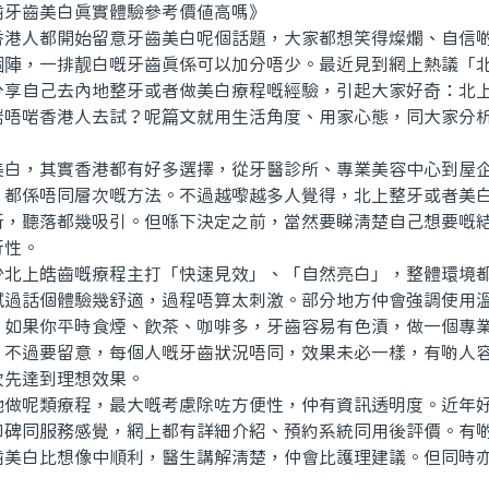
齒美白真實體驗參考價值高嗎》
人都開始留意牙齒美白呢個話題，大家都想笑得燦爛、自信啲
嗰陣，一排靓白嘅牙齒真係可以加分唔少。最近見到網上熱議「
分享自己去內地整牙或者做美白療程嘅經驗，引起大家好奇：北
啱唔啱香港人去試？呢篇文就用生活角度、用家心態，同大家分
。
，其實香港都有好多選擇，從牙醫診所、專業美容中心到屋企
，都係唔同層次嘅方法。不過越嚟越多人覺得，北上整牙或者美
新，聽落都幾吸引。但喺下決定之前，當然要睇清楚自己想要嘅
行性。
上皓齒嘅療程主打「快速見效」、「自然亮白」，整體環境都
試過話個體驗幾舒適，過程唔算太刺激。部分地方仲會強調使用
。如果你平時食煙、飲茶、咖啡多，牙齒容易有色漬，做一個專
。不過要留意，每個人嘅牙齒狀況唔同，效果未必一樣，有啲人
次先達到理想效果。
呢類療程，最大嘅考慮除咗方便性，仲有資訊透明度。近年好
口碑同服務感覺，網上都有詳細介紹、預約系統同用後評價。有
齒美白比想像中順利，醫生講解清楚，仲會比護理建議。但同時