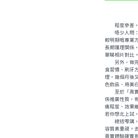
程度參差，最
唔少人問：值
較明顯嘅專業
長期護理關係
單睇相片對比
另外，做完美
食習慣、刷牙
理，幾個月後
色飲品、用美
至於「真實體
係推廣性質，
痛程度、效果
若你想北上試
總括嚟講，「
容質素重視。
真實體驗確實