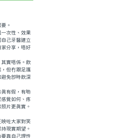
緊要。
一次性、效果
同自己牙醫建立
用家分享，唔好
其實唔係。飲
然，但冇跟足護
如避免即時飲深
真有假，有啲
程感覺如何、疼
睇照片更真實。
映咗大家對笑
保持現實期望。
仍要靠自己理性