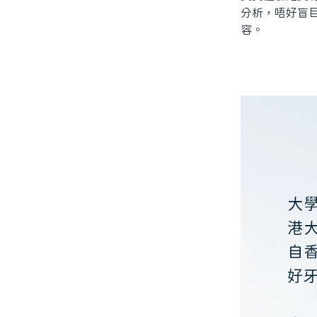
分析，唔好盲
容。
大
港
自
好