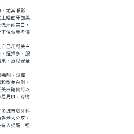
，尤其喺影
北上皓齒牙齒美
上做牙齒美白，
析下佢個參考價
自己用嘅美白
白，選擇多、服
結果、療程安全
幾靚、設備
溫和型美白劑，
業美白確實可以
容易見白，有啲
多城市嘅牙科
啲香港人分享，
亦有人提醒，唔