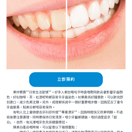
立即預約
果仲要靠**日常生活習慣**。好多人都忽略咗平時食嘅嘢同飲品會影響牙齒顏
色，好似咖啡、茶、紅酒呢啲都容易令牙齒染色。如果真係好鍾意飲，可以飲完即
刻漱口，減少色素沈積。另外，戒煙都係其中一個好重要嘅步驟，因為尼古丁會令
牙齒變黃，點美白都唔容易保持。
有啲人北上會順便去牙科診所做**專業漂牙**，因為時間快又效果明顯。不過
術後要注意護理，同時要保持日常清潔。唔少牙醫都建議，唔好過度追求「超
白」，自然、有光澤嘅牙色先係健康標誌。
揀美白產品嘅時候，可以留意以下幾個重點：