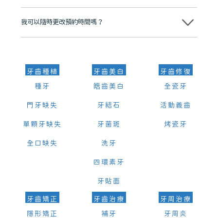
可以。維港口腔會按照當日匯率轉算收取費用，而匯率會及時告知客人
我可以隨時更改預約時間嗎？
可以，請盡早通過wechat或whatsapp聯絡我們，告知我們你原本預約
的時間及資料，並且重新預約的日期及時段
牙齒種植
牙齒美白
牙齒修復
種牙
皓齒美白
全瓷牙
門牙缺失
牙結石
活動義齒
單顆牙缺失
牙菌斑
烤瓷牙
全口缺失
洗牙
四環素牙
牙貼面
牙齒矯正
牙齒治療
牙周治療
隱形矯正
補牙
牙周炎