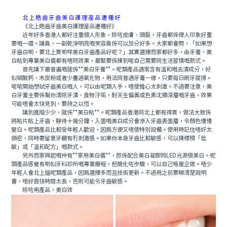
北上皓齒牙齒美白護理産品邊種好
《北上皓齒牙齒美白護理産品邊種好》
近年好多香港人都好注重個人形象，除咗皮膚、頭髮，牙齒都係俾人印象好重
要嘅一環。講真，一副乾淨明亮嘅笑容真係可以加分好多。大家都會問，「如果想
牙齒白啲，要北上買啲咩美白牙齒產品好呢？」其實選擇而家都好多，由牙膏、美
白貼到專業美白儀都有唔同效果，最緊要係揀到啱自己需要同生活習慣嘅款式。
首先講下最普遍嘅就係**美白牙膏**。呢類產品通常含有溫和嘅去漬成分，好
似碳酸鈣、木炭粉或者少量過氧化物，用法同普通牙膏一樣，只要每日刷牙就得。
啱啱開始想試牙齒美白嘅人，可以由呢類入手，唔使擔心太刺激。不過要注意，美
白牙膏主要係幫你清除牙漬、食物汙垢，對天生偏黃或色素沈積深層嘅牙齒，效果
可能唔會太快見到，要持之以恆。
講到進階少少，就係**美白貼**。呢類產品香港同北上都有得買，做法大致係
將貼片貼上牙齒，靜待十幾分鐘，入面嘅美白成分會滲入牙齒表面層，令顏色慢慢
變白。呢類產品比較受年輕人歡迎，因為方便又唔使特別設備。使用時記住唔好太
頻密，同時要留意牙齦有冇刺激感。如果你本身牙齒比較敏感，可以揀標榜「低
敏」或「溫和配方」嘅款式。
另外而家興起嘅仲有**家用美白儀**，即係配合美白凝膠同LED光源做美白。呢
類產品感覺有啲似牙科診所嘅專業療程，但簡化咗步驟，可以自己喺屋企做。唔少
年輕人會北上搵呢類產品，因為選擇多而且技術更新。不過用之前要睇清楚說明
書，唔好貪快時間太長，否則可能令牙齒敏感。
除咗用產品，美白效