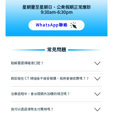
星期壹至星期日、公眾假期正常應診
9:30am-6:30pm
WhatsApp聯絡
常見問題
點解要選擇維港口腔？
維港口腔踐行「醫道濟世」的大學校訓，各分院匯聚來自香港、內地的
博士碩士高資歷牙醫，十七年穩定開診。榮獲「2024香港企業領袖品
假如我在 CT 掃描後不接受報價，我將會被收費嗎？？
牌」、「2025香港企業領袖品牌」，是諾貝爾種植系統全球放心植牙中
心，香港新城電台與廣東衛視推薦品牌
不會！只要未開始實際服務之前，你不會被收取任何費用。
至今已服務超過三十個國家和地區的顧客，受到粵港澳大灣區及周邊城
市市民極高的口碑評價及信任推薦 珠海、深圳設有八大分院，香港亦設
治療過程中，會出現額外加價的情況嗎？
有咨詢及服務保障中心，有任何問題都可以隨時預約免費咨詢，讓人十
分放心
不會，治療前我們會詳細說明治療方案及對應的價錢，顧客同意並簽字
後，我們才會正式進行診療服務
我可以透過港幣支付費用嗎？