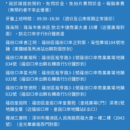
* 就診請提前預約，免問診金，免拍片費問診金，報銷車費
（無預約者不享此優惠）
牙醫上班時間： 09:30~18:30 （週日及公眾假期正常接診）
珠海院：珠海市香洲區 拱北中建商業大廈 15樓（迎賓廣場對
面），拱北口岸步行8分鐘直達
福田口岸香江院：福田區福田口岸正對面，海悅華城104號地
鋪（東鐵線落馬洲站出關對面即到）
福田口岸廣場院：福田區裕亨路3-1號福田口岸商業廣場地鋪
034號（福田口岸出關右轉直行5分鐘即到）
福田口岸星光院：福田區裕亨路3-1號福田口岸商業廣場地鋪
033號（福田口岸出關右轉直行5分鐘即到）
福田口岸啟德院：福田區裕亨路3-1號福田口岸商業廣場地鋪
032號（福田口岸出關右轉直行5分鐘即到）
福田皇崗院：福田區皇崗口岸皇禦苑（皇城廣場C門）深港1號
地鋪全層（近福田口岸、皇崗口岸地鐵站E出口）
羅湖三康院：深圳市羅湖區人民南路熙龍大廈一樓二樓（2043
號）（金光華廣場西門對面）