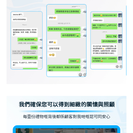
我們確保您可以得到細緻的關懷與照顧
每壹份禮物嘅背後都係顧客對我哋嘅認可同安心