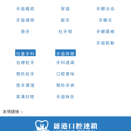
牙齒稀疏
智齒
牙齦出血
牙齒擁擠
脫牙
牙齦炎
箍牙
杜牙根
牙齦萎縮
牙齒鬆動
兒童牙科
牙齒保健
治療蛀牙
牙科通識
預防蛀牙
口腔異味
換牙護理
預防牙病
窩溝封閉
牙齒缺失
友情鏈接