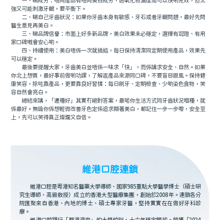
一、睇成分：唔同產品有唔同美白成分，過氧化物濃度高可以快啲見效，但太
強又可能刺激牙齦，要平衡下。
二、睇自己牙齒狀況：如果你牙齒本身有敏感、牙石或者牙齦問題，最好先問
醫生意見再美白。
三、睇品牌信譽：市面上好多新品牌，美白效果未必穩定，選擇有認證、有用
家口碑嘅會安心啲。
四、持續使用：美白唔係一次就搞掂，每日保持清潔同定期使用產品，效果先
可以穩定。
最後要提醒大家，牙齒美白並唔係一味求「快」，而係講求安全、自然。如果
你北上想買，最好事前做啲功課，了解返產品來源同口碑，不要盲目跟風。保持健
康笑容，除咗靠產品，更要靠良好習慣：每日刷牙、定期檢查、少啲染色食物，笑
容自然會亮白。
總結來講，「邊種好」其實冇絕對答案，最啱你生活方式同牙齒狀況嗰種，就
係最好。無論你係想輕微改善牙色定係追求顯著美白，都記住一步一步嚟，安全至
上，先可以笑得真正燦爛又自信。
維港口腔連鎖
維港口腔是粵港知名醫藥大學導師、國家985重點大學醫學博士（碩士研
究生導師、高級教授）成立的香港大型醫療集團，創始於2008年。連鎖各分
院匯聚來自香港、內地的博士、碩士專家牙醫，堅持實實在在做好牙科診
療。