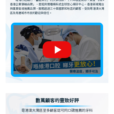
維港口腔踐行「醫道濟世」的大學校訓，十六年穩定開診。榮獲「2024
香港企業領袖品牌」，是諾貝爾種植系統全球放心植牙中心，香港新城電台
與廣東衛視推薦品牌，服務超過三十個國家和地區的顧客，受到粵港澳大灣
區及周邊城市市民的歡迎與信任。
數萬顧客的壹致好評
粵港澳大灣區至多顧客認可同口碑推薦的牙科