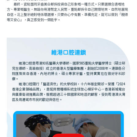
最終，瓷貼面同牙齒美白都係投資自己形象嘅一種方式。只要選擇合適嘅地
方、專業嘅醫生，無論你用港幣定人民幣，重點都係令自己開懷地笑、自然地展現
自信。北上整牙絕對唔係壞選擇，只要你心中有數、準備充足，就可以做到「靚得
嚟又安心」，真正感受到一個抵字。
維港口腔連鎖
維港口腔是粵港知名醫藥大學導師、國家985重點大學醫學博士（碩士研
究生導師、高級教授）成立的香港大型醫療集團，創始於2008年。連鎖各分
院匯聚來自香港、內地的博士、碩士專家牙醫，堅持實實在在做好牙科診
療。
維港口腔踐行「醫道濟世」的大學校訓，十六年穩定開診。榮獲「2024
香港企業領袖品牌」，是諾貝爾種植系統全球放心植牙中心，香港新城電台
與廣東衛視推薦品牌，服務超過三十個國家和地區的顧客，受到粵港澳大灣
區及周邊城市市民的歡迎與信任。