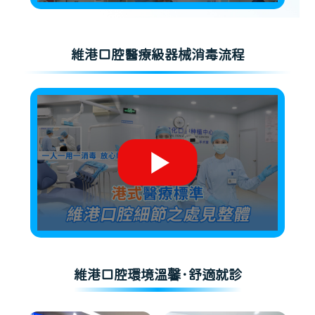
維港口腔醫療級器械消毒流程
維港口腔環境溫馨·舒適就診