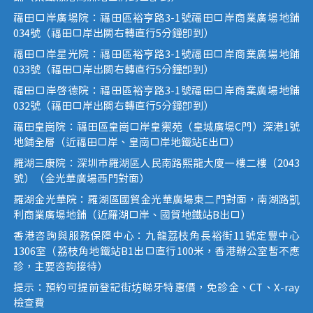
福田口岸廣場院：福田區裕亨路3-1號福田口岸商業廣場地鋪
034號（福田口岸出關右轉直行5分鐘即到）
福田口岸星光院：福田區裕亨路3-1號福田口岸商業廣場地鋪
033號（福田口岸出關右轉直行5分鐘即到）
福田口岸啟德院：福田區裕亨路3-1號福田口岸商業廣場地鋪
032號（福田口岸出關右轉直行5分鐘即到）
福田皇崗院：福田區皇崗口岸皇禦苑（皇城廣場C門）深港1號
地鋪全層（近福田口岸、皇崗口岸地鐵站E出口）
羅湖三康院：深圳市羅湖區人民南路熙龍大廈一樓二樓（2043
號）（金光華廣場西門對面）
羅湖金光華院：羅湖區國貿金光華廣場東二門對面，南湖路凱
利商業廣場地鋪（近羅湖口岸、國貿地鐵站B出口）
香港咨詢與服務保障中心：九龍荔枝角長裕街11號定豐中心
1306室（荔枝角地鐵站B1出口直行100米，香港辦公室暫不應
診，主要咨詢接待）
提示：預約可提前登記街坊睇牙特惠價，免診金、CT、X-ray
檢查費