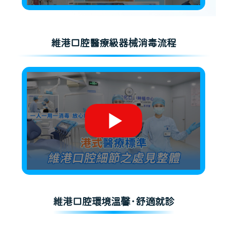
維港口腔醫療級器械消毒流程
維港口腔環境溫馨·舒適就診