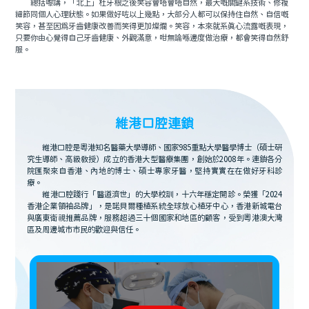
總括嚟講，「北上」杜牙根之後笑容會唔會唔自然，最大嘅關鍵系技術、修複
細節同個人心理狀態。如果做好咗以上幾點，大部分人都可以保持住自然、自信嘅
笑容，甚至因爲牙齒健康改善而笑得更加燦爛。笑容，本來就系真心流露嘅表現，
只要你由心覺得自己牙齒健康、外觀滿意，咁無論喺邊度做治療，都會笑得自然舒
服。
維港口腔連鎖
維港口腔是粵港知名醫藥大學導師、國家985重點大學醫學博士（碩士研
究生導師、高級教授）成立的香港大型醫療集團，創始於2008年。連鎖各分
院匯聚來自香港、內地的博士、碩士專家牙醫，堅持實實在在做好牙科診
療。
維港口腔踐行「醫道濟世」的大學校訓，十六年穩定開診。榮獲「2024
香港企業領袖品牌」，是諾貝爾種植系統全球放心植牙中心，香港新城電台
與廣東衛視推薦品牌，服務超過三十個國家和地區的顧客，受到粵港澳大灣
區及周邊城市市民的歡迎與信任。