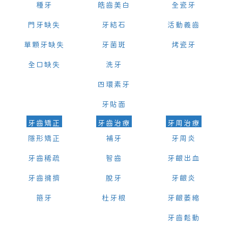
種牙
皓齒美白
全瓷牙
門牙缺失
牙結石
活動義齒
單顆牙缺失
牙菌斑
烤瓷牙
全口缺失
洗牙
四環素牙
牙貼面
牙齒矯正
牙齒治療
牙周治療
隱形矯正
補牙
牙周炎
牙齒稀疏
智齒
牙齦出血
牙齒擁擠
脫牙
牙齦炎
箍牙
杜牙根
牙齦萎縮
牙齒鬆動