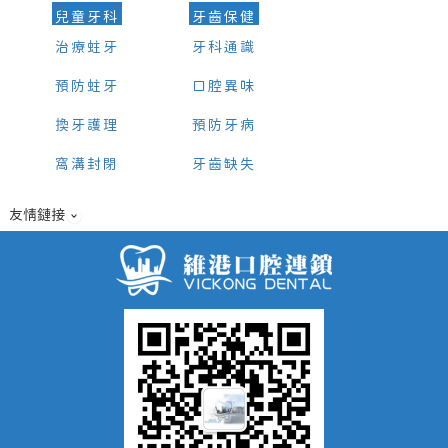
兒童牙科
牙齒保健
治療蛀牙
牙科通識
預防蛀牙
口腔異味
換牙護理
預防牙病
窩溝封閉
牙齒缺失
友情鏈接