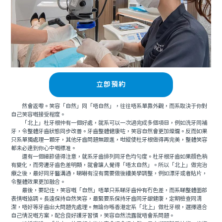
立即預約
然會返嚟。笑容「自然」同「唔自然」，往往唔系單靠外觀，而系取決于你對
自己笑容嘅接受程度。
「北上」杜牙根仲有一個好處，就系可以一次過完成多個項目，例如洗牙同補
牙，令整體牙齒狀態同步改善。牙齒整體健康咗，笑容自然會更加燦爛。反而如果
只系單獨處理一顆牙，其他牙齒問題無跟進，咁縱使杜牙根做得再完美，整體笑容
都未必達到你心中嘅標准。
還有一個細節值得注意，就系牙齒排列同牙色均勻度。杜牙根牙齒如果顔色稍
有變化，而旁邊牙齒色差明顯，就會讓人覺得「唔太自然」。所以「北上」做完治
療之後，最好同牙醫溝通，睇嚇有沒有需要做後續美學調整，例如漂牙或者貼片，
令整體效果更加融合。
最後，要記住，笑容嘅「自然」唔單只系睇牙齒仲有冇色差，而系睇整體面部
表情嘅協調。長遠保持自然笑容，最緊要系保持牙齒同牙龈健康，定期檢查同清
潔，唔好等牙齒出大問題先處理。無論你喺香港定系「北上」做杜牙根，選擇適合
自己情況嘅方案，配合良好護牙習慣，笑容自然流露就唔會系問題。