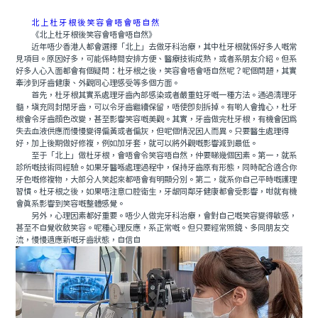
北上杜牙根後笑容會唔會唔自然
《北上杜牙根後笑容會唔會唔自然》
近年唔少香港人都會選擇「北上」去做牙科治療，其中杜牙根就係好多人嘅常
見項目。原因好多，可能係時間安排方便、醫療技術成熟，或者系朋友介紹。但系
好多人心入面都會有個疑問：杜牙根之後，笑容會唔會唔自然呢？呢個問題，其實
牽涉到牙齒健康、外觀同心理感受等多個方面。
首先，杜牙根其實系處理牙齒內部感染或者嚴重蛀牙嘅一種方法。通過清理牙
髓，填充同封閉牙齒，可以令牙齒繼續保留，唔使即刻拆掉。有啲人會擔心，杜牙
根會令牙齒顔色改變，甚至影響笑容嘅美觀。其實，牙齒做完杜牙根，有機會因爲
失去血液供應而慢慢變得偏黃或者偏灰，但呢個情況因人而異。只要醫生處理得
好，加上後期做好修複，例如加牙套，就可以將外觀嘅影響減到最低。
至于「北上」做杜牙根，會唔會令笑容唔自然，仲要睇幾個因素。第一，就系
診所嘅技術同經驗。如果牙醫喺處理過程中，保持牙齒原有形態，同時配合適合你
牙色嘅修複物，大部分人笑起來都唔會有明顯分別。第二，就系你自己平時嘅護理
習慣。杜牙根之後，如果唔注意口腔衛生，牙龈同鄰牙健康都會受影響，咁就有機
會真系影響到笑容嘅整體感覺。
另外，心理因素都好重要。唔少人做完牙科治療，會對自己嘅笑容變得敏感，
甚至不自覺收斂笑容。呢種心理反應，系正常嘅。但只要經常照鏡、多同朋友交
流，慢慢適應新嘅牙齒狀態，自信自