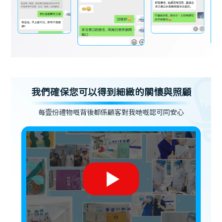
我們確保您可以得到細緻的關懷與照顧
每壹份禮物嘅背後都係顧客對我哋嘅認可同安心