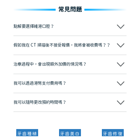
常見問題
點解要選擇維港口腔？
維港口腔踐行「醫道濟世」的大學校訓，各分院匯聚來自香港、內地的
博士碩士高資歷牙醫，十七年穩定開診。榮獲「2024香港企業領袖品
假如我在 CT 掃描後不接受報價，我將會被收費嗎？？
牌」、「2025香港企業領袖品牌」，是諾貝爾種植系統全球放心植牙中
心，香港新城電台與廣東衛視推薦品牌
不會！只要未開始實際服務之前，你不會被收取任何費用。
至今已服務超過三十個國家和地區的顧客，受到粵港澳大灣區及周邊城
市市民極高的口碑評價及信任推薦 珠海、深圳設有八大分院，香港亦設
治療過程中，會出現額外加價的情況嗎？
有咨詢及服務保障中心，有任何問題都可以隨時預約免費咨詢，讓人十
分放心
不會，治療前我們會詳細說明治療方案及對應的價錢，顧客同意並簽字
後，我們才會正式進行診療服務
我可以透過港幣支付費用嗎？
可以。維港口腔會按照當日匯率轉算收取費用，而匯率會及時告知客人
我可以隨時更改預約時間嗎？
可以，請盡早通過wechat或whatsapp聯絡我們，告知我們你原本預約
的時間及資料，並且重新預約的日期及時段
牙齒種植
牙齒美白
牙齒修復