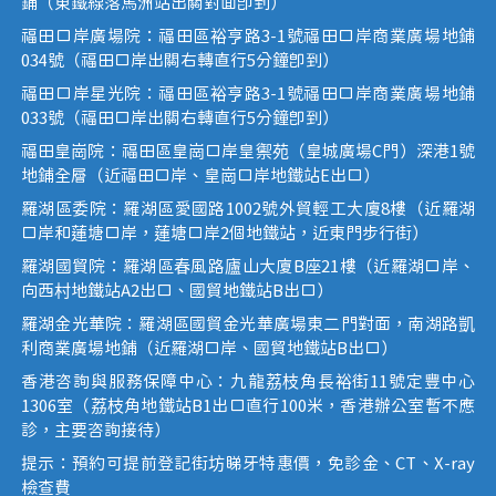
鋪（東鐵線落馬洲站出關對面即到）
福田口岸廣場院：福田區裕亨路3-1號福田口岸商業廣場地鋪
034號（福田口岸出關右轉直行5分鐘即到）
福田口岸星光院：福田區裕亨路3-1號福田口岸商業廣場地鋪
033號（福田口岸出關右轉直行5分鐘即到）
福田皇崗院：福田區皇崗口岸皇禦苑（皇城廣場C門）深港1號
地鋪全層（近福田口岸、皇崗口岸地鐵站E出口）
羅湖區委院：羅湖區愛國路1002號外貿輕工大廈8樓（近羅湖
口岸和蓮塘口岸，蓮塘口岸2個地鐵站，近東門步行街）
羅湖國貿院：羅湖區春風路廬山大廈B座21樓（近羅湖口岸、
向西村地鐵站A2出口、國貿地鐵站B出口）
羅湖金光華院：羅湖區國貿金光華廣場東二門對面，南湖路凱
利商業廣場地鋪（近羅湖口岸、國貿地鐵站B出口）
香港咨詢與服務保障中心：九龍荔枝角長裕街11號定豐中心
1306室（荔枝角地鐵站B1出口直行100米，香港辦公室暫不應
診，主要咨詢接待）
提示：預約可提前登記街坊睇牙特惠價，免診金、CT、X-ray
檢查費